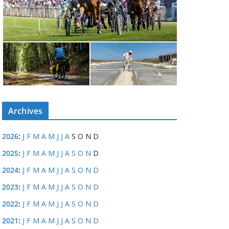
Archives
2026
:
J
F
M
A
M
J
J
A
S
O
N
D
2025
:
J
F
M
A
M
J
J
A
S
O
N
D
2024
:
J
F
M
A
M
J
J
A
S
O
N
D
2023
:
J
F
M
A
M
J
J
A
S
O
N
D
2022
:
J
F
M
A
M
J
J
A
S
O
N
D
2021
:
J
F
M
A
M
J
J
A
S
O
N
D