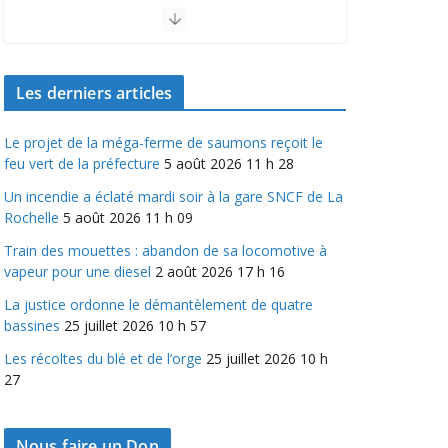
Le projet de la méga-ferme de saumons
reçoit le feu vert de la préfecture
5 août 2026 11 h 28
Les derniers articles
Le projet de la méga-ferme de saumons reçoit le
feu vert de la préfecture
5 août 2026 11 h 28
Un incendie a éclaté mardi soir à la gare SNCF de La
Rochelle
5 août 2026 11 h 09
Train des mouettes : abandon de sa locomotive à
vapeur pour une diesel
2 août 2026 17 h 16
La justice ordonne le démantèlement de quatre
bassines
25 juillet 2026 10 h 57
Les récoltes du blé et de l’orge
25 juillet 2026 10 h
27
Nous faire un Don