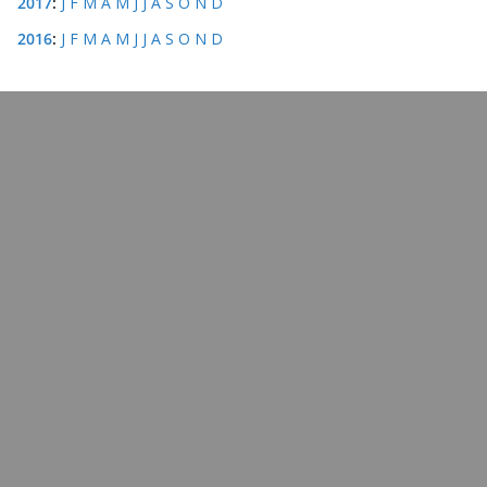
2017
:
J
F
M
A
M
J
J
A
S
O
N
D
2016
:
J
F
M
A
M
J
J
A
S
O
N
D