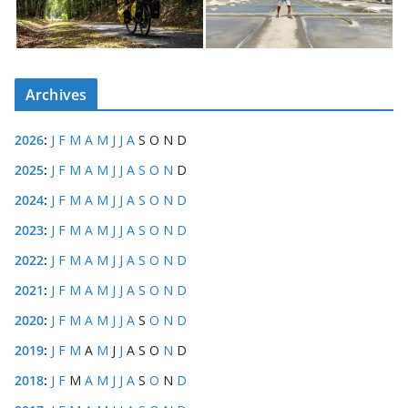
Archives
2026
:
J
F
M
A
M
J
J
A
S
O
N
D
2025
:
J
F
M
A
M
J
J
A
S
O
N
D
2024
:
J
F
M
A
M
J
J
A
S
O
N
D
2023
:
J
F
M
A
M
J
J
A
S
O
N
D
2022
:
J
F
M
A
M
J
J
A
S
O
N
D
2021
:
J
F
M
A
M
J
J
A
S
O
N
D
2020
:
J
F
M
A
M
J
J
A
S
O
N
D
2019
:
J
F
M
A
M
J
J
A
S
O
N
D
2018
:
J
F
M
A
M
J
J
A
S
O
N
D