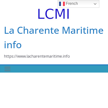
Skip
French
to
content
La Charente Maritime
info
https://www.lacharentemaritime.info