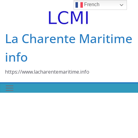
Skip
French
to
content
La Charente Maritime
info
https://www.lacharentemaritime.info