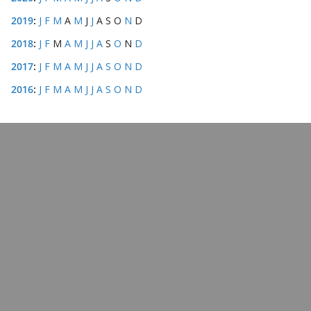
2019
:
J
F
M
A
M
J
J
A
S
O
N
D
2018
:
J
F
M
A
M
J
J
A
S
O
N
D
2017
:
J
F
M
A
M
J
J
A
S
O
N
D
2016
:
J
F
M
A
M
J
J
A
S
O
N
D