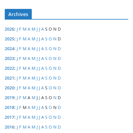
Archives
2026
:
J
F
M
A
M
J
J
A
S
O
N
D
2025
:
J
F
M
A
M
J
J
A
S
O
N
D
2024
:
J
F
M
A
M
J
J
A
S
O
N
D
2023
:
J
F
M
A
M
J
J
A
S
O
N
D
2022
:
J
F
M
A
M
J
J
A
S
O
N
D
2021
:
J
F
M
A
M
J
J
A
S
O
N
D
2020
:
J
F
M
A
M
J
J
A
S
O
N
D
2019
:
J
F
M
A
M
J
J
A
S
O
N
D
2018
:
J
F
M
A
M
J
J
A
S
O
N
D
2017
:
J
F
M
A
M
J
J
A
S
O
N
D
2016
:
J
F
M
A
M
J
J
A
S
O
N
D