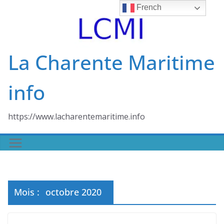
Skip
French
to
content
La Charente Maritime
info
https://www.lacharentemaritime.info
Mois :
octobre 2020