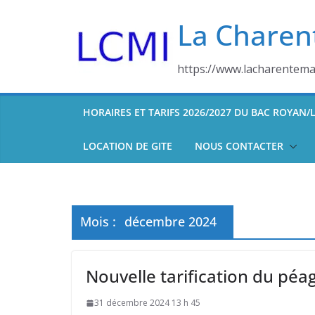
Skip
La Charen
to
content
https://www.lacharentemar
HORAIRES ET TARIFS 2026/2027 DU BAC ROYAN
LOCATION DE GITE
NOUS CONTACTER
Mois :
décembre 2024
Nouvelle tarification du péag
31 décembre 2024 13 h 45