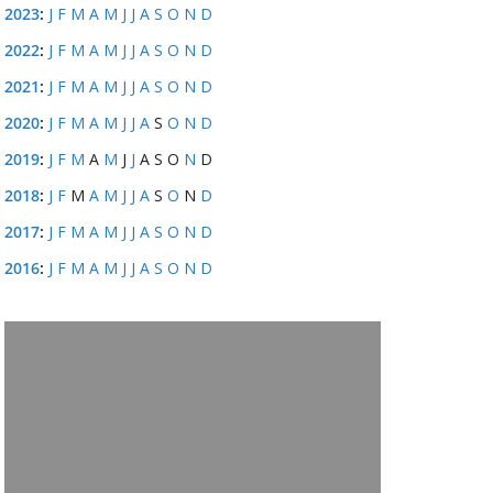
2023
:
J
F
M
A
M
J
J
A
S
O
N
D
2022
:
J
F
M
A
M
J
J
A
S
O
N
D
2021
:
J
F
M
A
M
J
J
A
S
O
N
D
2020
:
J
F
M
A
M
J
J
A
S
O
N
D
2019
:
J
F
M
A
M
J
J
A
S
O
N
D
2018
:
J
F
M
A
M
J
J
A
S
O
N
D
2017
:
J
F
M
A
M
J
J
A
S
O
N
D
2016
:
J
F
M
A
M
J
J
A
S
O
N
D