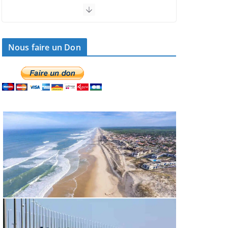
Le projet de la méga-ferme de saumons
reçoit le feu vert de la préfecture
5 août 2026 11 h 28
Nous faire un Don