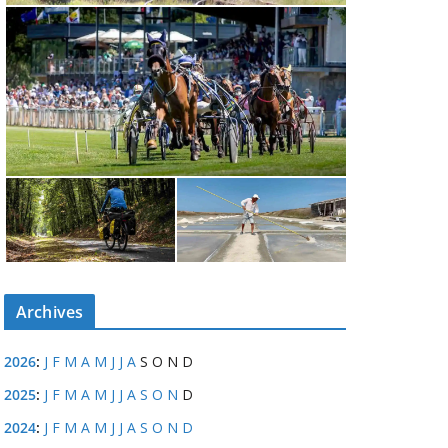
Archives
2026
:
J
F
M
A
M
J
J
A
S
O
N
D
2025
:
J
F
M
A
M
J
J
A
S
O
N
D
2024
:
J
F
M
A
M
J
J
A
S
O
N
D