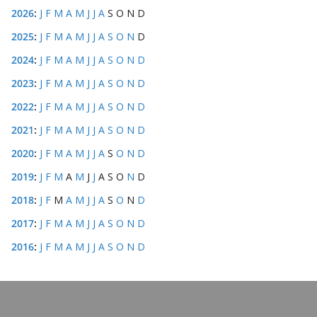
2026
:
J
F
M
A
M
J
J
A
S
O
N
D
2025
:
J
F
M
A
M
J
J
A
S
O
N
D
2024
:
J
F
M
A
M
J
J
A
S
O
N
D
2023
:
J
F
M
A
M
J
J
A
S
O
N
D
2022
:
J
F
M
A
M
J
J
A
S
O
N
D
2021
:
J
F
M
A
M
J
J
A
S
O
N
D
2020
:
J
F
M
A
M
J
J
A
S
O
N
D
2019
:
J
F
M
A
M
J
J
A
S
O
N
D
2018
:
J
F
M
A
M
J
J
A
S
O
N
D
2017
:
J
F
M
A
M
J
J
A
S
O
N
D
2016
:
J
F
M
A
M
J
J
A
S
O
N
D