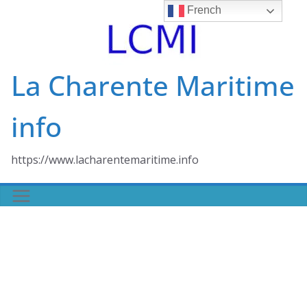
Skip
French
to
content
La Charente Maritime
info
https://www.lacharentemaritime.info