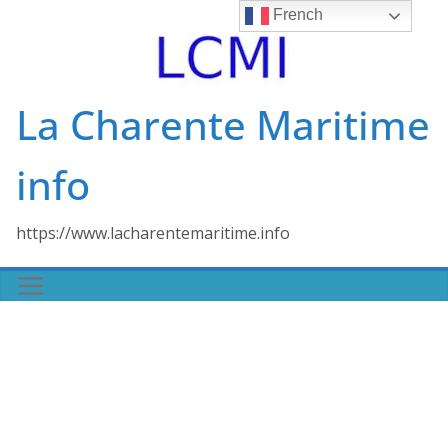
Skip
French
to
content
La Charente Maritime
info
https://www.lacharentemaritime.info