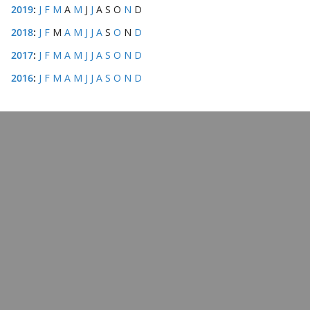
2019
:
J
F
M
A
M
J
J
A
S
O
N
D
2018
:
J
F
M
A
M
J
J
A
S
O
N
D
2017
:
J
F
M
A
M
J
J
A
S
O
N
D
2016
:
J
F
M
A
M
J
J
A
S
O
N
D