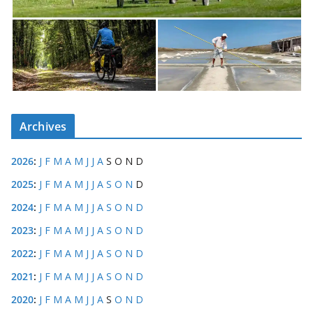
Archives
2026
:
J
F
M
A
M
J
J
A
S
O
N
D
2025
:
J
F
M
A
M
J
J
A
S
O
N
D
2024
:
J
F
M
A
M
J
J
A
S
O
N
D
2023
:
J
F
M
A
M
J
J
A
S
O
N
D
2022
:
J
F
M
A
M
J
J
A
S
O
N
D
2021
:
J
F
M
A
M
J
J
A
S
O
N
D
2020
:
J
F
M
A
M
J
J
A
S
O
N
D